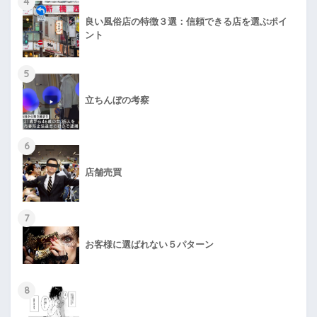
4
良い風俗店の特徴３選：信頼できる店を選ぶポイ
ント
5
立ちんぼの考察
6
店舗売買
7
お客様に選ばれない５パターン
8