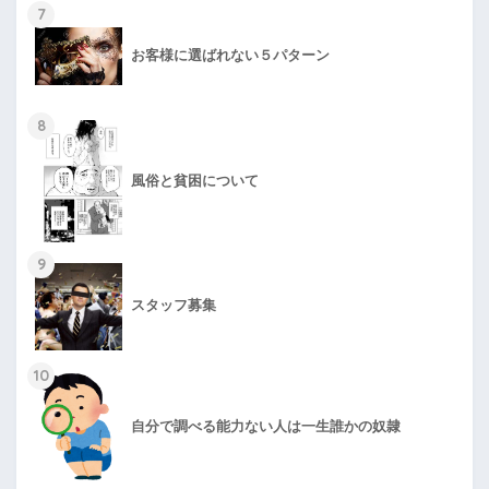
7
お客様に選ばれない５パターン
8
風俗と貧困について
9
スタッフ募集
10
自分で調べる能力ない人は一生誰かの奴隷