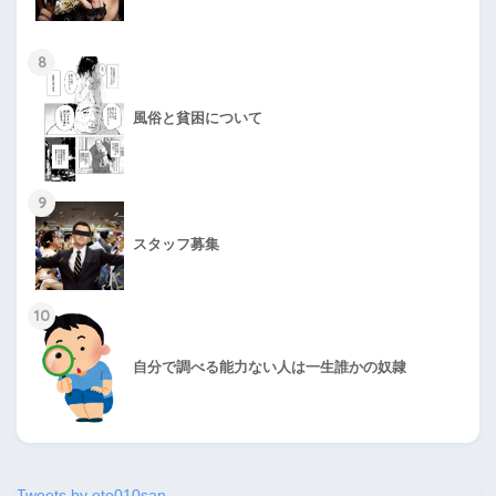
8
風俗と貧困について
9
スタッフ募集
10
自分で調べる能力ない人は一生誰かの奴隷
Tweets by oto010san