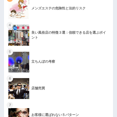
メンズエステの危険性と法的リスク
4
良い風俗店の特徴３選：信頼できる店を選ぶポイ
ント
5
立ちんぼの考察
6
店舗売買
7
お客様に選ばれない５パターン