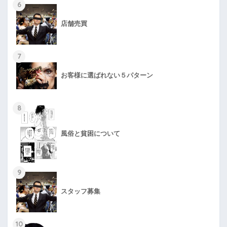
6
店舗売買
7
お客様に選ばれない５パターン
8
風俗と貧困について
9
スタッフ募集
10