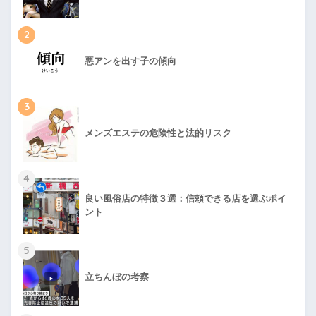
2
悪アンを出す子の傾向
3
メンズエステの危険性と法的リスク
4
良い風俗店の特徴３選：信頼できる店を選ぶポイ
ント
5
立ちんぼの考察