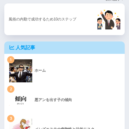
風俗の内勤で成功するため10のステップ
人気記事
1
ホーム
2
悪アンを出す子の傾向
3