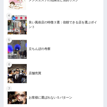
メンズエステの危険性と法的リスク
4
良い風俗店の特徴３選：信頼できる店を選ぶポイ
ント
5
立ちんぼの考察
6
店舗売買
7
お客様に選ばれない５パターン